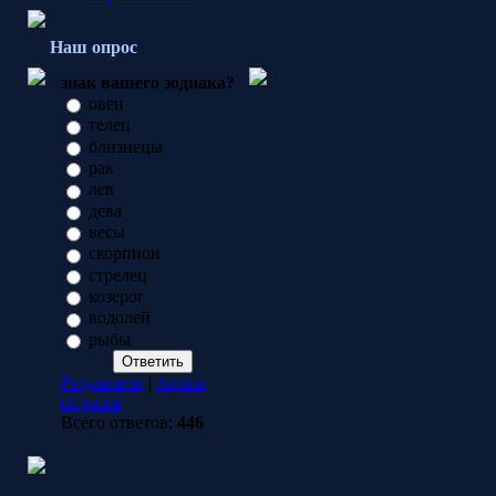
Наш опрос
знак вашего зодиака?
овен
телец
близнецы
рак
лев
дева
весы
скорпион
стрелец
козерог
водолей
рыбы
Результаты
|
Архив
опросов
Всего ответов:
446